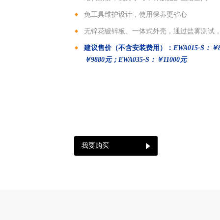
免工具维护设计，使用保养更省心
无锌花镀锌板、一体式外壳，通过盐雾测试
建议售价（不含安装费用）：
EWA015-S：
￥
￥
9880
元；
EWA035-S：￥
11000
元
我要购买