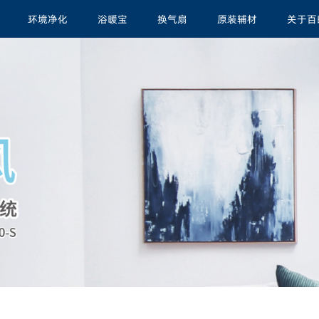
环境净化
浴暖宝
换气扇
原装辅材
关于百