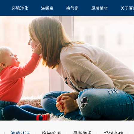
环境净化
浴暖宝
换气扇
原装辅材
关于百
资质认证
缤纷奖项
最新资讯
经销合作